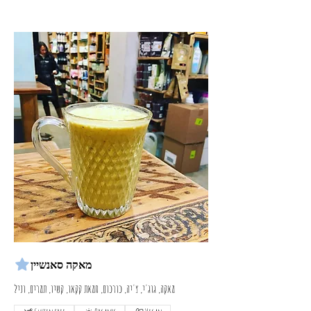
מאקה סאנשיין
מאקה, גוג'י, צ'יה, כורכום, חמאת קקאו, קשיו, תמרים, וניל