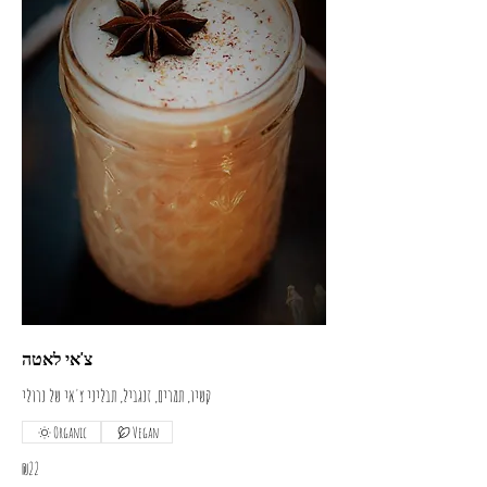
צ'אי לאטה
קשיו, תמרים, זנגביל, תבליני צ'אי של נרולי
Organic
Vegan
₪22