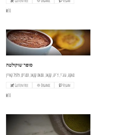
Gluten free
Organic
Vegan
₪30
סופר שוקולטה
מאקה, גוג'י, צ'יה, קקאו, חמאת קקאו, תמרים, פלפל קאיין
Gluten free
Organic
Vegan
₪30