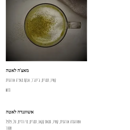
מאצ'ה לאטה
קשיו, תמרים, ג'ינג'ר, אבקת מאצ'ה אורגנית
₪30
אשווגנדה לאטה
אשווגנדה אורגנית, קשיו, חמאת קקאו, תמרים, מי ורדים, הל, פלפל
שחור